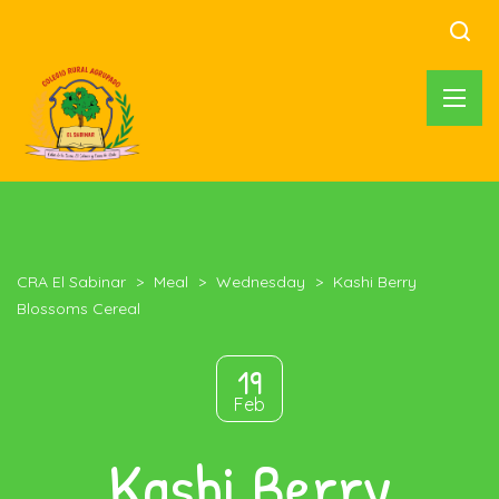
CRA El Sabinar
>
Meal
>
Wednesday
>
Kashi Berry
Blossoms Cereal
19
Feb
Kashi Berry