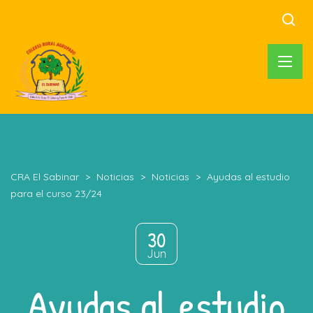
CRA El Sabinar
>
Noticias
>
Noticias
>
Ayudas al estudio
para el curso 23/24
30
Jun
Ayudas al estudio