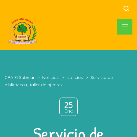
CRA El Sabinar
>
Noticias
>
Noticias
>
Servicio de
biblioteca y taller de ajedrez
25
Ene
Servicio de